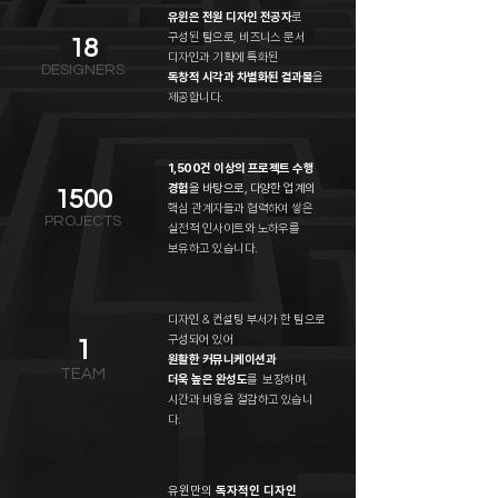
유윈은 전원 디자인 전공자
로
구성된 팀으로, 비즈니스 문서
18
디자인과 기획에 특화된
DESIGNERS
독창적 시각과 차별화된 결과물
을
제공합니다.
1,500건 이상의 프로젝트 수행
경험
을 바탕으로, 다양한 업계의
1500
핵심 관계자들과 협력하여 쌓은
PROJECTS
실전적 인사이트와 노하우를
보유하고 있습니다.
디자인 & 컨설팅 부서가 한 팀으로
구성되어 있어
1
원활한 커뮤니케이션과
TEAM
더욱 높은 완성도
를 보장하며,
시간과 비용을 절감하고 있습니
다.
유윈만의
독자적인 디자인