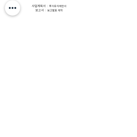
사업계획서
ㅣ
투자유치제안서
보고서
ㅣ
보고발표 제작
홍보 · 마케팅
CONSULTING & DESIGN
급변하는 시장 환경과 소비자 트렌드를 분석하여, 효과적인 마케팅
전략을 수립합니다.
정확한 타겟팅과 차별화된 접근법을 통해 브랜드 인지도를 강화하고, 시
장에서의 경쟁력을 높입니다.
온·오프라인 광고 전략
키워드 광고 기획
퍼포먼스 마케팅
ㅣ
ㅣ
ㅣ
바이럴 마케팅 기획
정부 지원 사업
CONSULTING & DESIGN
정부 지원 사업 수행기관으로서, 기업이 성공적으로 지원을 받고 사업을 추진
할 수 있도록 체계적인 컨설팅을 제공합니다.
지원서 작성부터 심사 자료 준비, 발표 자료 제작까지 전 과정에 걸쳐 완성도를
높입니다.
정부 지원 사업 기관 등록 컨설팅
수행기관 서비스 제공
ㅣ
ㅣ
바우처 활용 전략 수립