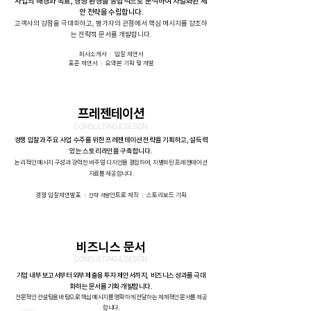
사업의 배경과 목표, 경쟁 환경을 종합적으로 분석하여
차별화된 제
안 전략을 수립합니다.
고객사의 강점을 극대화하고, 평가자의 관점에서 핵심 메시지를 강조하
는 전략적 문서를 개발합니다.
회사소개서
입찰 제안서
ㅣ
표준 제안서
요약본 기획 및 개발
ㅣ
프레젠테이션
CONSULTING & DESIGN
경쟁 입찰과 주요 사업 수주를 위한 프레젠테이션 전략을 기획하고, 설득력
있는 스토리라인을 구축합니다.
논리적인 메시지 구성과 강력한 비주얼 디자인을 결합하여, 차별화된 프레젠테이션
자료를 제공합니다.
경쟁 입찰제안발표
인트로 제작
스토리보드 기획
ㅣ
전략 개발
ㅣ
비즈니스 문서
CONSULTING & DESIGN
기업 내부 보고서부터 외부 제출용 투자 제안서까지,
비즈니스 성과를 극대
화하는
문서를 기획·개발합니다.
전문적인 컨설팅을 바탕으로 핵심 메시지를 명확하게 전달하는 체계적인 문서를 제공
합니다.