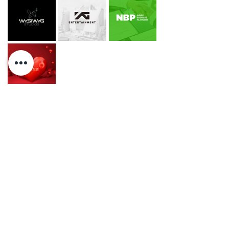
유윈디자인
서울 강남구 테헤란로 22길 15 (역삼동,건축문화사옥) 6층
대표자 : 천호영 , 박새별
사업자등록번호 :
899-79-00255
M
:
010-8529-0325
T
:
02-597-1050
F
:
02-597-
1051
E
:
1000@youwindesign.com
이용약관
개인정보처리방침